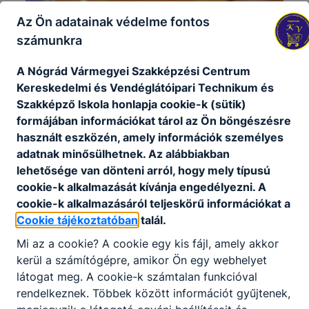
Az Ön adatainak védelme fontos
számunkra
A Nógrád Vármegyei Szakképzési Centrum
Kereskedelmi és Vendéglátóipari Technikum és
Szakképző Iskola honlapja cookie-k (sütik)
formájában információkat tárol az Ön böngészésre
Fenntarthatósági Témahét
használt eszközén, amely információk személyes
adatnak minősülhetnek. Az alábbiakban
A Fenntarthatósági Témahét során diákjaink számos
lehetősége van dönteni arról, hogy mely típusú
kreatív és szemléletformáló programban vettek részt.
cookie-k alkalmazását kívánja engedélyezni. A
cookie-k alkalmazásáról teljeskörű információkat a
2026. ápr. 21.
NMSZC - Keri
Cookie tájékoztatóban
talál.
Mi az a cookie? A cookie egy kis fájl, amely akkor
kerül a számítógépre, amikor Ön egy webhelyet
látogat meg. A cookie-k számtalan funkcióval
rendelkeznek. Többek között információt gyűjtenek,