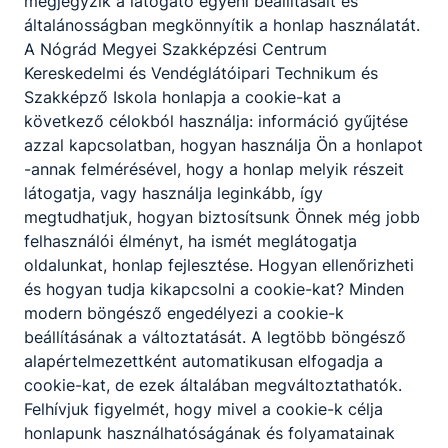
megjegyzik a látogató egyéni beállításait és
Partnereink
általánosságban megkönnyítik a honlap használatát.
A Nógrád Megyei Szakképzési Centrum
Kereskedelmi és Vendéglátóipari Technikum és
Szakképző Iskola honlapja a cookie-kat a
következő célokból használja: információ gyűjtése
azzal kapcsolatban, hogyan használja Ön a honlapot
-annak felmérésével, hogy a honlap melyik részeit
látogatja, vagy használja leginkább, így
megtudhatjuk, hogyan biztosítsunk Önnek még jobb
felhasználói élményt, ha ismét meglátogatja
oldalunkat, honlap fejlesztése. Hogyan ellenőrizheti
és hogyan tudja kikapcsolni a cookie-kat? Minden
modern böngésző engedélyezi a cookie-k
beállításának a változtatását. A legtöbb böngésző
alapértelmezettként automatikusan elfogadja a
cookie-kat, de ezek általában megváltoztathatók.
Felhívjuk figyelmét, hogy mivel a cookie-k célja
honlapunk használhatóságának és folyamatainak