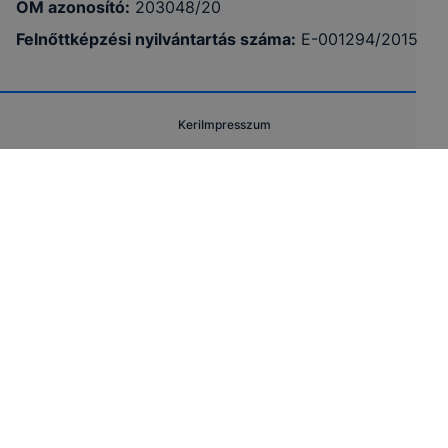
OM azonosító:
203048/20
Felnőttképzési nyilvántartás száma:
E-001294/2015
Keri
Impresszum