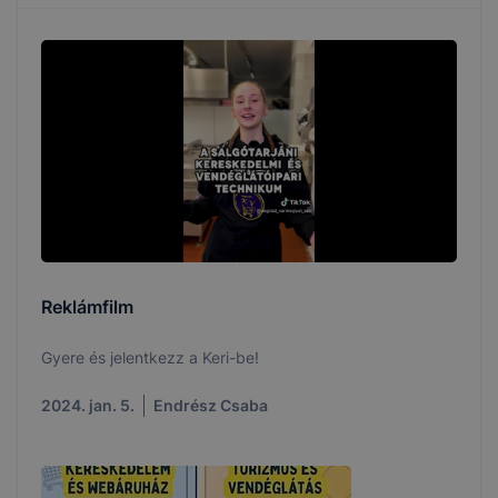
Reklámfilm
Gyere és jelentkezz a Keri-be!
2024. jan. 5.
Endrész Csaba