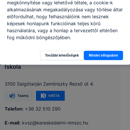
megkönnyítése vagy lehetővé tétele, a cookie-k
alkalmazásának megakadályozása vagy törlése által
előfordulhat, hogy felhasználóink nem lesznek
képesek honlapunk funkcióinak teljes körű
használatára, vagy a honlap a tervezettől eltérően
fog működni böngészőjében.
Nógrád Vármegyei SZC Kereskedelmi és
További lehetőségek
Mindet elfogadom
Vendéglátóipari Technikum és Szakképző
Iskola
3100 Salgótarján Zemlinszky Rezső út 4.
Teams
KRÉTA
Telefon:
+36 32 510 290
E-mail:
kvsz@kereskedelmi-nmszc.hu