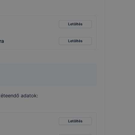
Letöltés
ra
Letöltés
zzéteendő adatok:
Letöltés