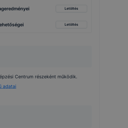
 elfogadja
tlageredményei
Letöltés
t, hogy
k
lehetőségei
Letöltés
 nem
 a honlap a
pzési Centrum részeként működik.
 adatai