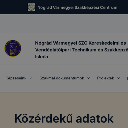
Nógrád Vármegyei Szakképzési Centrum
Nógrád Vármegyei SZC Kereskedelmi és
Vendéglátóipari Technikum és Szakképz
Iskola
Képzéseink
Szakmai dokumentumok
Projektek
Közérdekű adatok