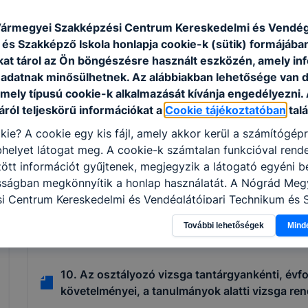
6.1 Szakmai program
ármegyei Szakképzési Centrum Kereskedelmi és Vendégl
és Szakképző Iskola honlapja cookie-k (sütik) formájába
6.2 Szervezeti és Működési Szabályzat
kat tárol az Ön böngészésre használt eszközén, amely in
adatnak minősülhetnek. Az alábbiakban lehetősége van 
6.3 Házirend
 mely típusú cookie-k alkalmazását kívánja engedélyezni.
ról teljeskörű információkat a
Cookie tájékoztatóban
talá
7. Betöltött munkakörök alapján az oktatók vé
kie? A cookie egy kis fájl, amely akkor kerül a számítógép
szakképzettsége
helyet látogat meg. A cookie-k számtalan funkcióval rend
tt információt gyűjtenek, megjegyzik a látogató egyéni beá
osságban megkönnyítik a honlap használatát. A Nógrád Meg
8. Az osztályok száma, és az egyes osztályok 
i Centrum Kereskedelmi és Vendéglátóipari Technikum és
apja a cookie-kat a következő célokból használja: informác
9. A tanulók, illetve a képzésben résztvevő sze
További lehetőségek
Mind
olatban, hogyan használja Ön a honlapot -annak felmérésé
kimaradásával, évfolyamismétlésével kapcsol
ik részeit látogatja, vagy használja leginkább, így megtudh
osítsunk Önnek még jobb felhasználói élményt, ha ismét m
10. Az osztályozó vizsga tantárgyankénti, évf
 honlap fejlesztése. Hogyan ellenőrizheti és hogyan tudja k
követelményei, a tanulmányok alatti vizsga ren
? Minden modern böngésző engedélyezi a cookie-k beállít