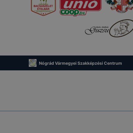
Nógrád Vármegyei Szakképzési Centrum