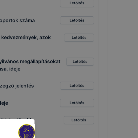
Letöltés
csoportok száma
Letöltés
ető kedvezmények, azok
Letöltés
yilvános megállapításokat
Letöltés
sa, ideje
zegző jelentés
Letöltés
deje
Letöltés
tt jelentősebb
Letöltés