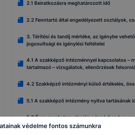
2.1 Beiratkozásra meghatározott idő
2.2 Fenntartó által engedélyezett osztályok, 
3. Térítési és tandíj mértéke, az igénybe veh
jogosultsági és igénylési feltételei
4.1 A szakképző intézménnyel kapcsolatos – n
tartalmazó – vizsgálatok, ellenőrzések felsorolá
4.2 Szakképző intézményi külső értékelés, öss
5.1 A szakképző intézmény nyitva tartásának i
5.2 Éves munkaterv alapján a tanévben terveze
rendezvények, események időpontjai
atainak védelme fontos számunkra