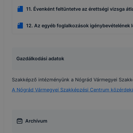
át. A legtöbb böngésző alapértelmezettként automatikusan
11. Évenként feltüntetve az érettségi vizsga á
t, de ezek általában megváltoztathatók. Felhívjuk figyelmé
kie-k célja honlapunk használhatóságának és folyamataina
ése vagy lehetővé tétele, a cookie-k alkalmazásának
12. Az egyéb foglalkozások igénybevételének 
zása vagy törlése által előfordulhat, hogy felhasználóink
esek honlapunk funkcióinak teljes körű használatára, vagy
 eltérően fog működni böngészőjében.
Gazdálkodási adatok
Szakképző intézményünk a Nógrád Vármegyei Szakké
A Nógrád Vármegyei Szakképzési Centrum közérdekű
Archívum