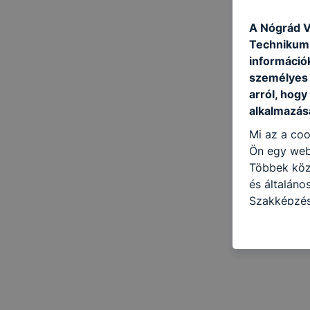
A Nógrád V
Technikum 
információ
személyes 
arról, hogy
alkalmazásá
Mi az a coo
Ön egy web
Többek közö
és általán
Szakképzés
Iskola honl
azzal kapcs
honlap mely
hogyan bizt
oldalunkat,
cookie-kat