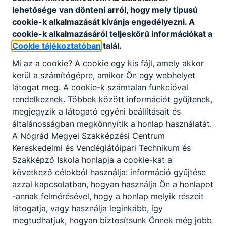
lehetősége van dönteni arról, hogy mely típusú
oktatásszervezésileg megoldható módon
cookie-k alkalmazását kívánja engedélyezni. A
figyelembe veszi.
cookie-k alkalmazásáról teljeskörű információkat a
Cookie tájékoztatóban
talál.
A közép szintű érettségi vizsgára való felkészítést
Mi az a cookie? A cookie egy kis fájl, amely akkor
az alábbi tantárgyakból vállaljuk:
kerül a számítógépre, amikor Ön egy webhelyet
 Magyar nyelv és irodalom
látogat meg. A cookie-k számtalan funkcióval
 Történelem
rendelkeznek. Többek között információt gyűjtenek,
 Matematika
megjegyzik a látogató egyéni beállításait és
 Idegen nyelv
általánosságban megkönnyítik a honlap használatát.
 Kereskedelmi ismeretek
A Nógrád Megyei Szakképzési Centrum
· Vendéglátóipari ismeretek
Kereskedelmi és Vendéglátóipari Technikum és
· Földrajz
Szakképző Iskola honlapja a cookie-kat a
· Testnevelés
következő célokból használja: információ gyűjtése
azzal kapcsolatban, hogyan használja Ön a honlapot
Személyi és tárgyi feltételeink alapján, ill. a diákok
-annak felmérésével, hogy a honlap melyik részeit
igényeinek megfelelően emelt
látogatja, vagy használja leginkább, így
szintű érettségi vizsgára való felkészítést
megtudhatjuk, hogyan biztosítsunk Önnek még jobb