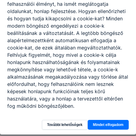
vállalunk az alábbi tantárgyakból:
felhasználói élményt, ha ismét meglátogatja
 Magyar nyelv és irodalom
oldalunkat, honlap fejlesztése. Hogyan ellenőrizheti
 Történelem
és hogyan tudja kikapcsolni a cookie-kat? Minden
 Matematika
modern böngésző engedélyezi a cookie-k
 Idegen nyelv
beállításának a változtatását. A legtöbb böngésző
 Kereskedelmi ismeretek
alapértelmezettként automatikusan elfogadja a
 Vendéglátóipari ismeretek
cookie-kat, de ezek általában megváltoztathatók.
Felhívjuk figyelmét, hogy mivel a cookie-k célja
honlapunk használhatóságának és folyamatainak
A tanuló a tanév során egy alkalommal az
megkönnyítése vagy lehetővé tétele, a cookie-k
igazgató engedélyével módosíthatja
alkalmazásának megakadályozása vagy törlése által
választását.
előfordulhat, hogy felhasználóink nem lesznek
Az iskolába újonnan beiratkozó tanuló, illetve a
képesek honlapunk funkcióinak teljes körű
szülő a beiratkozáskor írásban
használatára, vagy a honlap a tervezettől eltérően
adhatja le a tantárgyválasztással, valamint a
fog működni böngészőjében.
felkészülési szint megválasztásával
kapcsolatos döntését az iskola igazgatójának.
További lehetőségek
Mindet elfogadom