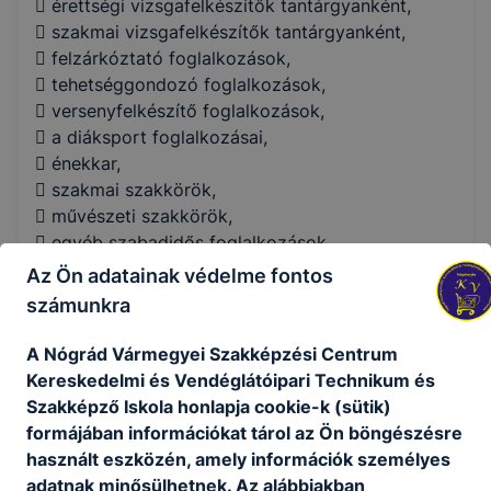
 érettségi vizsgafelkészítők tantárgyanként,
 szakmai vizsgafelkészítők tantárgyanként,
 felzárkóztató foglalkozások,
 tehetséggondozó foglalkozások,
 versenyfelkészítő foglalkozások,
 a diáksport foglalkozásai,
 énekkar,
 szakmai szakkörök,
 művészeti szakkörök,
 egyéb szabadidős foglalkozások.
Az Ön adatainak védelme fontos
számunkra
Az igazgató minden év április 15-ig teszi közzé a
tájékoztatót a választható
A Nógrád Vármegyei Szakképzési Centrum
tantárgyakról.
Kereskedelmi és Vendéglátóipari Technikum és
A nem kötelező tantárgy tanítását végző tanár
Szakképző Iskola honlapja cookie-k (sütik)
személyére az előző tanév végéig az
formájában információkat tárol az Ön böngészésre
érintett tanulók tehetnek javaslatot az iskola
használt eszközén, amely információk személyes
igazgatójánál, aki ezt a
adatnak minősülhetnek. Az alábbiakban
tantárgyfelosztás elkészítésénél