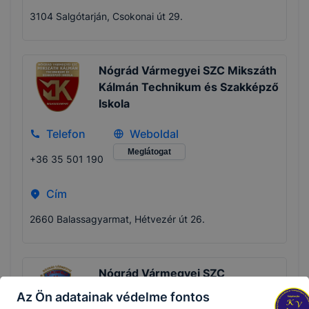
3104 Salgótarján, Csokonai út 29.
Nógrád Vármegyei SZC Mikszáth
Kálmán Technikum és Szakképző
Iskola
Telefon
Weboldal
Meglátogat
+36 35 501 190
Cím
2660 Balassagyarmat, Hétvezér út 26.
Nógrád Vármegyei SZC
Stromfeld Aurél Technikum
Az Ön adatainak védelme fontos