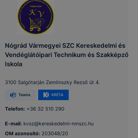
Nógrád Vármegyei SZC Kereskedelmi és
Vendéglátóipari Technikum és Szakképző
Iskola
3100 Salgótarján Zemlinszky Rezső út 4.
Teams
KRÉTA
Telefon:
+36 32 510 290
E-mail:
kvsz@kereskedelmi-nmszc.hu
OM azonosító:
203048/20