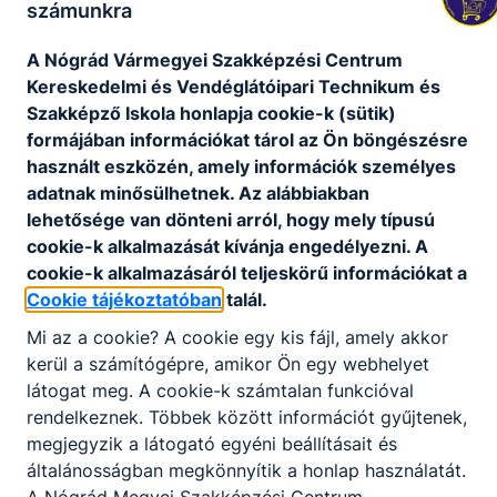
számunkra
Telefon
Weboldal
Meglátogat
A Nógrád Vármegyei Szakképzési Centrum
+36 32 411 044
Kereskedelmi és Vendéglátóipari Technikum és
Szakképző Iskola honlapja cookie-k (sütik)
Cím
formájában információkat tárol az Ön böngészésre
3100 Salgótarján, Rákóczi út 60.
használt eszközén, amely információk személyes
adatnak minősülhetnek. Az alábbiakban
lehetősége van dönteni arról, hogy mely típusú
Nógrád Vármegyei SZC Szent-
cookie-k alkalmazását kívánja engedélyezni. A
Györgyi Albert Technikum
cookie-k alkalmazásáról teljeskörű információkat a
Cookie tájékoztatóban
talál.
Telefon
Weboldal
Mi az a cookie? A cookie egy kis fájl, amely akkor
Meglátogat
+36 35 300 622
kerül a számítógépre, amikor Ön egy webhelyet
látogat meg. A cookie-k számtalan funkcióval
Cím
rendelkeznek. Többek között információt gyűjtenek,
megjegyzik a látogató egyéni beállításait és
2660 Balassagyarmat, Rákóczi fejedelem út 50.
általánosságban megkönnyítik a honlap használatát.