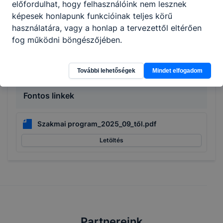
előfordulhat, hogy felhasználóink nem lesznek
képesek honlapunk funkcióinak teljes körű
Cím
használatára, vagy a honlap a tervezettől eltérően
3100 Salgótarján, Május 1. út 58.
fog működni böngészőjében.
További lehetőségek
Mindet elfogadom
Fontos linkek
Szakmai program_2025_09_től.pdf
Letöltés
Partnereink