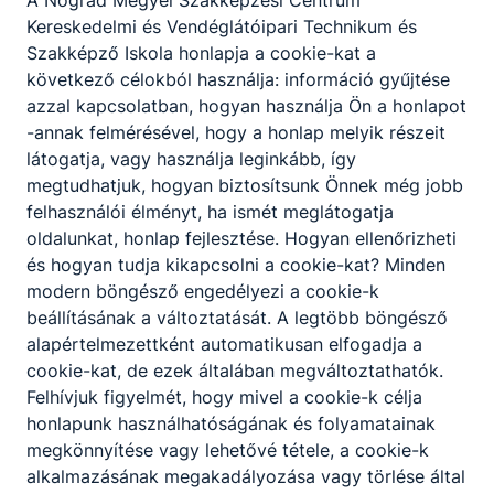
A Nógrád Megyei Szakképzési Centrum
Kereskedelmi és Vendéglátóipari Technikum és
Nógrád Vármegyei SZC Szondi
Szakképző Iskola honlapja a cookie-kat a
György Technikum és Szakképző
következő célokból használja: információ gyűjtése
Iskola
azzal kapcsolatban, hogyan használja Ön a honlapot
-annak felmérésével, hogy a honlap melyik részeit
Telefon
Weboldal
látogatja, vagy használja leginkább, így
Meglátogat
megtudhatjuk, hogyan biztosítsunk Önnek még jobb
+36 35 501 600
felhasználói élményt, ha ismét meglátogatja
oldalunkat, honlap fejlesztése. Hogyan ellenőrizheti
Cím
és hogyan tudja kikapcsolni a cookie-kat? Minden
2660 Balassagyarmat, Régimalom út 2.
modern böngésző engedélyezi a cookie-k
beállításának a változtatását. A legtöbb böngésző
alapértelmezettként automatikusan elfogadja a
Nógrád Vármegyei SZC Táncsics
cookie-kat, de ezek általában megváltoztathatók.
Mihály Technikum
Felhívjuk figyelmét, hogy mivel a cookie-k célja
honlapunk használhatóságának és folyamatainak
Telefon
Weboldal
megkönnyítése vagy lehetővé tétele, a cookie-k
Meglátogat
alkalmazásának megakadályozása vagy törlése által
+36 32 411 898