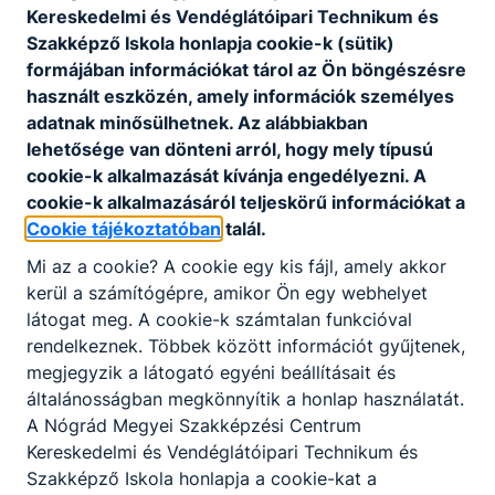
Időpont:
2025. dec. 19. 23:00
- 2026. jan. 3. 23:00
Kereskedelmi és Vendéglátóipari Technikum és
Szakképző Iskola honlapja cookie-k (sütik)
A téli szünet előtti utolsó tanítási nap 2025.
formájában információkat tárol az Ön böngészésre
december 19. (péntek), első tanítási nap 2026.
használt eszközén, amely információk személyes
január 5. (hétfő).
adatnak minősülhetnek. Az alábbiakban
lehetősége van dönteni arról, hogy mely típusú
cookie-k alkalmazását kívánja engedélyezni. A
Iskolai karácsonyváró ünnepség
cookie-k alkalmazásáról teljeskörű információkat a
ÜNNEPSÉG
Cookie tájékoztatóban
talál.
2025. december 18.
Mi az a cookie? A cookie egy kis fájl, amely akkor
kerül a számítógépre, amikor Ön egy webhelyet
látogat meg. A cookie-k számtalan funkcióval
rendelkeznek. Többek között információt gyűjtenek,
Időpont:
2025. dec. 18. 23:00
megjegyzik a látogató egyéni beállításait és
-
általánosságban megkönnyítik a honlap használatát.
A Nógrád Megyei Szakképzési Centrum
Kereskedelmi és Vendéglátóipari Technikum és
Szakképző Iskola honlapja a cookie-kat a
Nevelési nap
ESEMÉNY