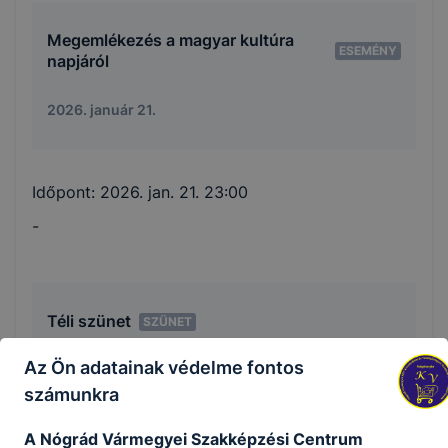
Megemlékezés a magyar kultúra
ESEMÉNY
napjáról
2026. január 21.
Időpont:
2026. jan. 21. 23:00
-
Téli szünet
SZÜNET
Az Ön adatainak védelme fontos
2025. december 19.
számunkra
A Nógrád Vármegyei Szakképzési Centrum