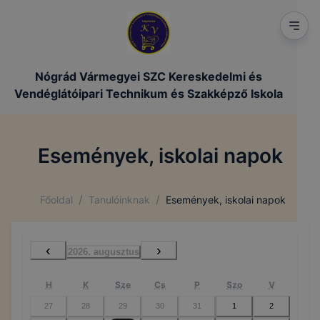
Nógrád Vármegyei SZC Kereskedelmi és
Vendéglátóipari Technikum és Szakképző Iskola
Események, iskolai napok
/
/
Főoldal
Tanulóinknak
Események, iskolai napok
‹
›
2026. augusztus
H
K
Sze
Cs
P
Szo
V
27
28
29
30
31
1
2