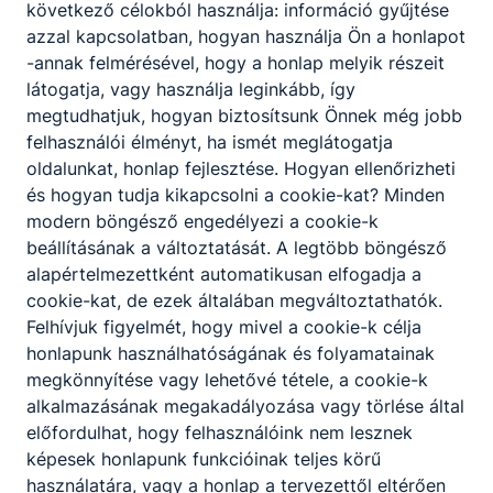
következő célokból használja: információ gyűjtése
azzal kapcsolatban, hogyan használja Ön a honlapot
2025. december 12.
-annak felmérésével, hogy a honlap melyik részeit
látogatja, vagy használja leginkább, így
megtudhatjuk, hogyan biztosítsunk Önnek még jobb
Időpont:
2025. dec. 12. 23:00
felhasználói élményt, ha ismét meglátogatja
oldalunkat, honlap fejlesztése. Hogyan ellenőrizheti
Tanítás nélküli munkanap.
és hogyan tudja kikapcsolni a cookie-kat? Minden
modern böngésző engedélyezi a cookie-k
beállításának a változtatását. A legtöbb böngésző
alapértelmezettként automatikusan elfogadja a
Nyitott nap
ESEMÉNY
cookie-kat, de ezek általában megváltoztathatók.
Felhívjuk figyelmét, hogy mivel a cookie-k célja
2025. december 1.
honlapunk használhatóságának és folyamatainak
megkönnyítése vagy lehetővé tétele, a cookie-k
alkalmazásának megakadályozása vagy törlése által
Időpont:
2025. dec. 1. 15:00
előfordulhat, hogy felhasználóink nem lesznek
képesek honlapunk funkcióinak teljes körű
Pályaválasztási délután: 8. osztályos tanulók és
használatára, vagy a honlap a tervezettől eltérően
szüleik fogadása.