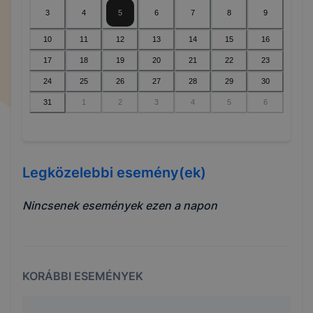
3
4
5
6
7
8
9
10
11
12
13
14
15
16
17
18
19
20
21
22
23
24
25
26
27
28
29
30
31
1
2
3
4
5
6
Legközelebbi esemény(ek)
Nincsenek események ezen a napon
KORÁBBI ESEMÉNYEK