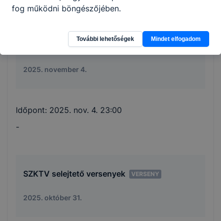
fog működni böngészőjében.
További lehetőségek
Mindet elfogadom
Az európai kereskedelem világnapja
ESEMÉNY
2025. november 4.
Időpont:
2025. nov. 4. 23:00
-
SZKTV selejtető versenyek
VERSENY
2025. október 31.