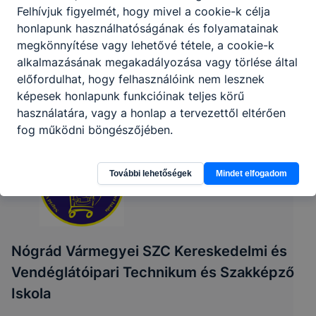
Felhívjuk figyelmét, hogy mivel a cookie-k célja
honlapunk használhatóságának és folyamatainak
megkönnyítése vagy lehetővé tétele, a cookie-k
alkalmazásának megakadályozása vagy törlése által
előfordulhat, hogy felhasználóink nem lesznek
képesek honlapunk funkcióinak teljes körű
használatára, vagy a honlap a tervezettől eltérően
fog működni böngészőjében.
További lehetőségek
Mindet elfogadom
Nógrád Vármegyei SZC Kereskedelmi és
Vendéglátóipari Technikum és Szakképző
Iskola