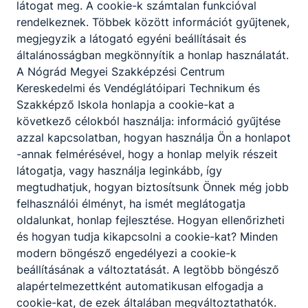
látogat meg. A cookie-k számtalan funkcióval
rendelkeznek. Többek között információt gyűjtenek,
1
megjegyzik a látogató egyéni beállításait és
általánosságban megkönnyítik a honlap használatát.
A Nógrád Megyei Szakképzési Centrum
Kereskedelmi és Vendéglátóipari Technikum és
Szakképző Iskola honlapja a cookie-kat a
következő célokból használja: információ gyűjtése
azzal kapcsolatban, hogyan használja Ön a honlapot
Partnereink
-annak felmérésével, hogy a honlap melyik részeit
látogatja, vagy használja leginkább, így
megtudhatjuk, hogyan biztosítsunk Önnek még jobb
felhasználói élményt, ha ismét meglátogatja
oldalunkat, honlap fejlesztése. Hogyan ellenőrizheti
és hogyan tudja kikapcsolni a cookie-kat? Minden
modern böngésző engedélyezi a cookie-k
beállításának a változtatását. A legtöbb böngésző
alapértelmezettként automatikusan elfogadja a
cookie-kat, de ezek általában megváltoztathatók.