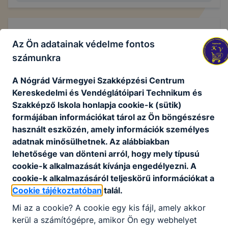
Projektek
Az Ön adatainak védelme fontos
számunkra
Széchenyi 2020 projektek
A Nógrád Vármegyei Szakképzési Centrum
Kereskedelmi és Vendéglátóipari Technikum és
Szakképző Iskola honlapja cookie-k (sütik)
formájában információkat tárol az Ön böngészésre
használt eszközén, amely információk személyes
adatnak minősülhetnek. Az alábbiakban
ERASMUS+
lehetősége van dönteni arról, hogy mely típusú
cookie-k alkalmazását kívánja engedélyezni. A
Európai Nemzetköziesítési Stratégia
cookie-k alkalmazásáról teljeskörű információkat a
Bővebben a projektről
Cookie tájékoztatóban
talál.
Mi az a cookie? A cookie egy kis fájl, amely akkor
kerül a számítógépre, amikor Ön egy webhelyet