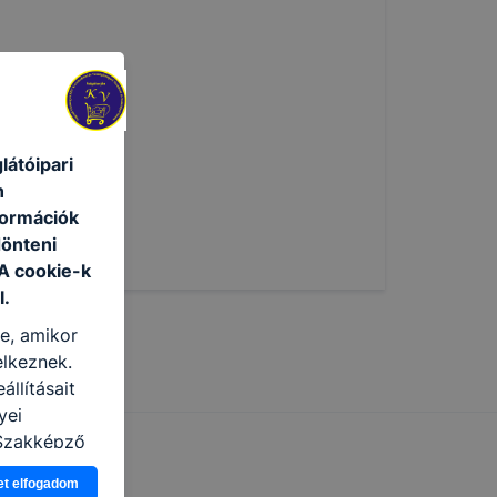
átóipari
n
formációk
dönteni
 A cookie-k
l.
re, amikor
elkeznek.
llításait
yei
 Szakképző
ió gyűjtése
et elfogadom
vel, hogy a