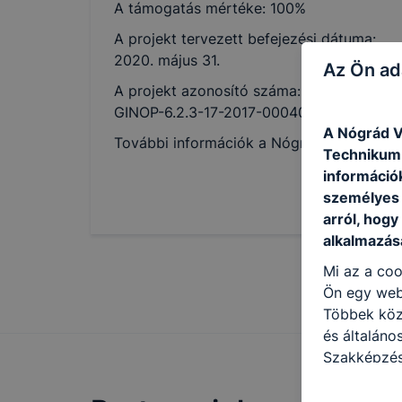
A támogatás mértéke: 100%
A projekt tervezett befejezési dátuma:
2020. május 31.
Az Ön ad
A projekt azonosító száma:
GINOP-6.2.3-17-2017-00040
A Nógrád V
További információk a Nógrád Megyei Sz
Technikum 
információ
személyes 
arról, hogy
alkalmazásá
Mi az a coo
Ön egy web
Többek közö
és általán
Szakképzés
Iskola honl
azzal kapcs