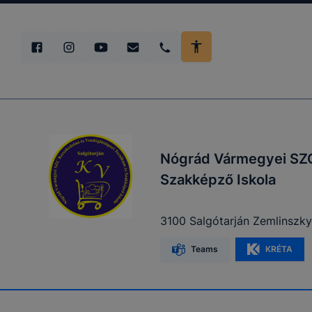
Nógrád Vármegyei SZC
Szakképző Iskola
3100 Salgótarján Zemlinszky
Teams
KRÉTA