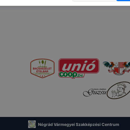
ik részeit látogatja, vagy használja leginkább, így megtudh
osítsunk Önnek még jobb felhasználói élményt, ha ismét m
 honlap fejlesztése. Hogyan ellenőrizheti és hogyan tudja k
? Minden modern böngésző engedélyezi a cookie-k beállít
át. A legtöbb böngésző alapértelmezettként automatikusan
t, de ezek általában megváltoztathatók. Felhívjuk figyelmé
kie-k célja honlapunk használhatóságának és folyamataina
ése vagy lehetővé tétele, a cookie-k alkalmazásának
zása vagy törlése által előfordulhat, hogy felhasználóink
esek honlapunk funkcióinak teljes körű használatára, vagy
 eltérően fog működni böngészőjében.
Nógrád Vármegyei Szakképzési Centrum