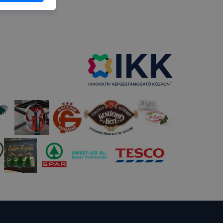
atjuk,
eglátogatja
ikapcsolni a
ásának a
 elfogadja
t, hogy
k
 nem
 a honlap a