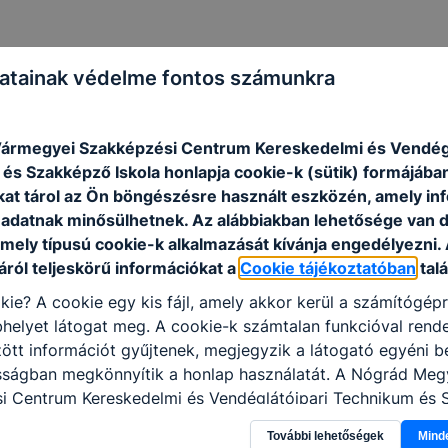
atainak védelme fontos számunkra
ármegyei Szakképzési Centrum Kereskedelmi és Vendégl
akképzési Centrum honlapján
itt
érhetők el.
és Szakképző Iskola honlapja cookie-k (sütik) formájába
kat tárol az Ön böngészésre használt eszközén, amely in
adatnak minősülhetnek. Az alábbiakban lehetősége van 
 mely típusú cookie-k alkalmazását kívánja engedélyezni.
ról teljeskörű információkat a
Cookie tájékoztatóban
talá
kie? A cookie egy kis fájl, amely akkor kerül a számítógép
helyet látogat meg. A cookie-k számtalan funkcióval rend
tt információt gyűjtenek, megjegyzik a látogató egyéni beá
osságban megkönnyítik a honlap használatát. A Nógrád Meg
i Centrum Kereskedelmi és Vendéglátóipari Technikum és
apja a cookie-kat a következő célokból használja: informác
További lehetőségek
Mind
olatban, hogyan használja Ön a honlapot -annak felmérésé