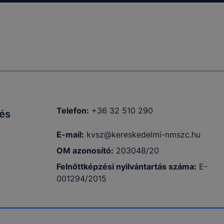
Telefon:
+36 32 510 290
és
E-mail:
kvsz@kereskedelmi-nmszc.hu
OM azonosító:
203048/20
Felnőttképzési nyilvántartás száma:
E-
001294/2015