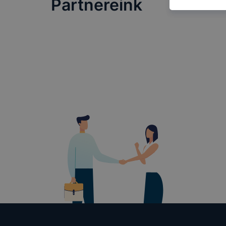
Partnereink
honlap mely
hogyan bizt
oldalunkat,
cookie-kat
változtatás
a cookie-ka
mivel a coo
megkönnyít
megakadályo
lesznek kép
tervezettől