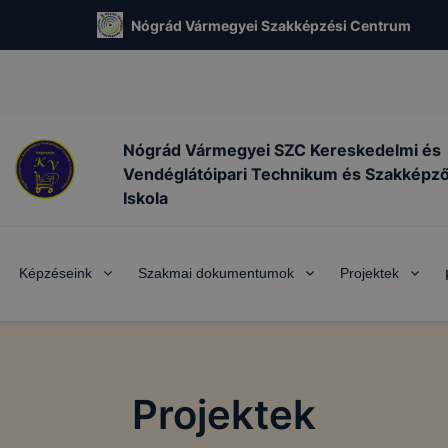
Nógrád Vármegyei Szakképzési Centrum
Nógrád Vármegyei SZC Kereskedelmi és
Vendéglátóipari Technikum és Szakképz
Iskola
Képzéseink
Szakmai dokumentumok
Projektek
Projektek