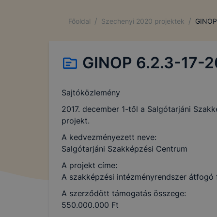
/
/
Főoldal
Szechenyi 2020 projektek
GINOP
GINOP 6.2.3-17-
Sajtóközlemény
2017. december 1-től a Salgótarjáni Sza
projekt.
A kedvezményezett neve:
Salgótarjáni Szakképzési Centrum
A projekt címe:
A szakképzési intézményrendszer átfogó f
A szerződött támogatás összege:
550.000.000 Ft