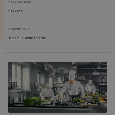
Szakma neve
Szakács
Ágazat neve
Turizmus-vendéglátás
Szakmajegyzék száma
410132305
Képzés időtartama
3 év
Választható szakmairányok: