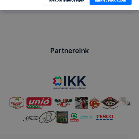
További lehetőségek
Mindet elfogadom
Partnereink