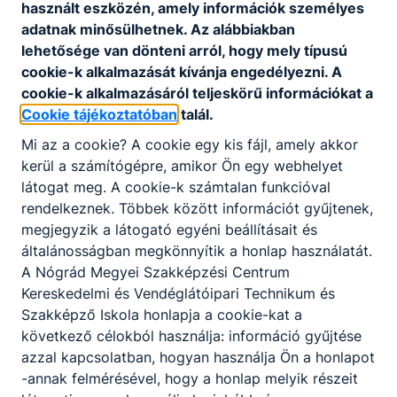
használt eszközén, amely információk személyes
Azoknak a kreatív fiataloknak ajánljuk, akik
adatnak minősülhetnek. Az alábbiakban
szeretnek alkotni. Folyamatos fejlődésre és
lehetősége van dönteni arról, hogy mely típusú
változatos munkára vágynak. A jó szakács
cookie-k alkalmazását kívánja engedélyezni. A
egyénisége felismerhető az általa készített
cookie-k alkalmazásáról teljeskörű információkat a
ételben.
Cookie tájékoztatóban
talál.
Mi az a cookie? A cookie egy kis fájl, amely akkor
KOMPETENCIAELVÁRÁS
kerül a számítógépre, amikor Ön egy webhelyet
Remek ízérzék, nagy terhelhetőség, jó stressztűrő
látogat meg. A cookie-k számtalan funkcióval
képesség, kiváló kommunikációs készség, a
rendelkeznek. Többek között információt gyűjtenek,
szakma és a kollégák iránt tanúsított alázat,
megjegyzik a látogató egyéni beállításait és
problémamegoldó képesség, kreativitás,
általánosságban megkönnyítik a honlap használatát.
együttműködő képesség.
A Nógrád Megyei Szakképzési Centrum
Kereskedelmi és Vendéglátóipari Technikum és
Szakképző Iskola honlapja a cookie-kat a
A SZAKKÉPZETTSÉGGEL RENDELKEZŐ
következő célokból használja: információ gyűjtése
azzal kapcsolatban, hogyan használja Ön a honlapot
a vezetőszakács utasításait követve ételt
-annak felmérésével, hogy a honlap melyik részeit
készít, tálal, díszít a szakmaiság, a