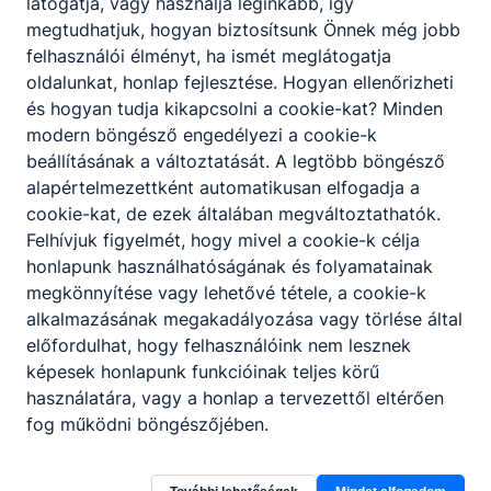
látogatja, vagy használja leginkább, így
praktikusság és az esztétikusság
megtudhatjuk, hogyan biztosítsunk Önnek még jobb
figyelembevételével;
felhasználói élményt, ha ismét meglátogatja
előkészítő, elkészítő és befejező
oldalunkat, honlap fejlesztése. Hogyan ellenőrizheti
műveleteket hajt végre;
és hogyan tudja kikapcsolni a cookie-kat? Minden
árut rendel, árut vesz át, árut raktároz
modern böngésző engedélyezi a cookie-k
szakosítva;
beállításának a változtatását. A legtöbb böngésző
betartja és betartatja a HACCP
alapértelmezettként automatikusan elfogadja a
szabályzatot;
cookie-kat, de ezek általában megváltoztathatók.
anyagi és erkölcsi felelősséget vállal a
Felhívjuk figyelmét, hogy mivel a cookie-k célja
rábízott javakért;
honlapunk használhatóságának és folyamatainak
a konyhatechnológiai eljárásokat
megkönnyítése vagy lehetővé tétele, a cookie-k
tudatosan alkalmazza;
alkalmazásának megakadályozása vagy törlése által
képes a segédszemélyzet munkáját
előfordulhat, hogy felhasználóink nem lesznek
összehangolni, irányítani.
képesek honlapunk funkcióinak teljes körű
használatára, vagy a honlap a tervezettől eltérően
fog működni böngészőjében.
Megosztás