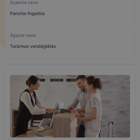
Szakma neve
Panziós-fogadós
Ágazat neve
Turizmus-vendéglátás
Szakmajegyzék száma
410132303
Képzés időtartama
3 év
Választható szakmairányok: