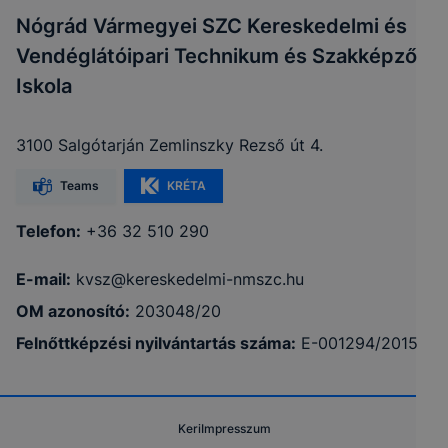
Nógrád Vármegyei SZC Kereskedelmi és
Vendéglátóipari Technikum és Szakképző
Iskola
3100 Salgótarján Zemlinszky Rezső út 4.
Teams
KRÉTA
Telefon:
+36 32 510 290
E-mail:
kvsz@kereskedelmi-nmszc.hu
OM azonosító:
203048/20
Felnőttképzési nyilvántartás száma:
E-001294/2015
Keri
Impresszum