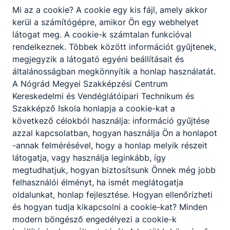
KOMPETENCIAELVÁRÁS
Mi az a cookie? A cookie egy kis fájl, amely akkor
Széleskörű tájékozottság, jó kommunikációs
kerül a számítógépre, amikor Ön egy webhelyet
készség, problémamegoldó képesség,
látogat meg. A cookie-k számtalan funkcióval
vendégszeretet, szervezőképesség.
rendelkeznek. Többek között információt gyűjtenek,
megjegyzik a látogató egyéni beállításait és
általánosságban megkönnyítik a honlap használatát.
A SZAKKÉPZETTSÉGGEL RENDELKEZŐ
A Nógrád Megyei Szakképzési Centrum
Kereskedelmi és Vendéglátóipari Technikum és
üzemelteti a vendéglátóhelyet;
Szakképző Iskola honlapja a cookie-kat a
marketing tevékenységet végez;
következő célokból használja: információ gyűjtése
vendégekkel, partnerekkel kapcsolatot
azzal kapcsolatban, hogyan használja Ön a honlapot
tart;
-annak felmérésével, hogy a honlap melyik részeit
karbantartásokat biztosít;
látogatja, vagy használja leginkább, így
ügyel a vendéglátóhely környezetére;
megtudhatjuk, hogyan biztosítsunk Önnek még jobb
vendégek számára programokat szervez;
felhasználói élményt, ha ismét meglátogatja
logisztikai feladatokat ellát;
oldalunkat, honlap fejlesztése. Hogyan ellenőrizheti
irányítja, szervezi és értékeli a
és hogyan tudja kikapcsolni a cookie-kat? Minden
munkatársak munkáját;
modern böngésző engedélyezi a cookie-k
kapcsolatot tart más szolgáltatókkal, más