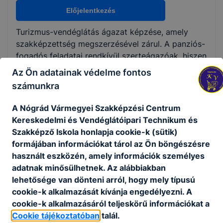
Nem válaszható
Előjelentkezés
Turizmus-vendéglátás ágazat képzése, amely
KKK/PTT
szakképzettség megszerzésével zárul. A panziós-
KKK letöltése (pdf)
fogadós feladatai rendkívül szerteágazóak, hiszen
PTT letöltése (pdf)
a szakma óriási fejlődésen ment és megy
Az Ön adatainak védelme fontos
keresztül napjainkban is. A szakma szépsége,
számunkra
hogy a turizmus szereplőinek igényeit szolgálja ki.
Okleveles technikusképzés
A panziós-fogadós óriási felelősséggel van
A Nógrád Vármegyei Szakképzési Centrum
Nem
felruházva, hiszen rendkívül sok feladatot kell egy
Kereskedelmi és Vendéglátóipari Technikum és
személyben ellátnia.
Szakképző Iskola honlapja cookie-k (sütik)
formájában információkat tárol az Ön böngészésre
Ajánlott minden fiatal számára, aki a
használt eszközén, amely információk személyes
vendéglátásban találja meg azokat a kihívásokat,
adatnak minősülhetnek. Az alábbiakban
amelyek érdeklik. Szereti a vendégeket, a
lehetősége van dönteni arról, hogy mely típusú
turisztikai-vendéglátó tevékenységet hosszú távra
cookie-k alkalmazását kívánja engedélyezni. A
tervezi.
cookie-k alkalmazásáról teljeskörű információkat a
Cookie tájékoztatóban
talál.