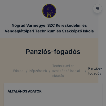
Nógrád Vármegyei SZC Kereskedelmi és
Vendéglátóipari Technikum és Szakképző Iskola
Panziós-fogadós
Technikumi és
Panziós-
/
/
/
Főoldal
Képzéseink
szakképző iskolai
fogadós
oktatás
ÁLTALÁNOS ADATOK