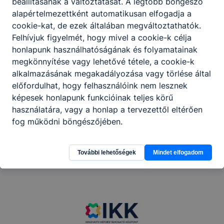
beállításának a változtatását. A legtöbb böngésző
szállásadókkal partneri viszonyt kialakítva
alapértelmezettként automatikusan elfogadja a
működteti a vendéglátó egységét.
cookie-kat, de ezek általában megváltoztathatók.
Felhívjuk figyelmét, hogy mivel a cookie-k célja
honlapunk használhatóságának és folyamatainak
Megosztás
megkönnyítése vagy lehetővé tétele, a cookie-k
alkalmazásának megakadályozása vagy törlése által
előfordulhat, hogy felhasználóink nem lesznek
képesek honlapunk funkcióinak teljes körű
használatára, vagy a honlap a tervezettől eltérően
fog működni böngészőjében.
További lehetőségek
Mindet elfogadom
Partnereink