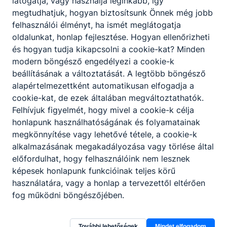
látogatja, vagy használja leginkább, így
ellátja az eladásra kerülő áruk átvételével,
megtudhatjuk, hogyan biztosítsunk Önnek még jobb
raktározásával, készletezésével és
felhasználói élményt, ha ismét meglátogatja
állagmegóvásával kapcsolatos
oldalunkat, honlap fejlesztése. Hogyan ellenőrizheti
feladatokat;
és hogyan tudja kikapcsolni a cookie-kat? Minden
kialakítja és fenntartja az üzlet polcképét;
modern böngésző engedélyezi a cookie-k
kezeli a kereskedelmi egységekben
beállításának a változtatását. A legtöbb böngésző
használatos szoftvereket és mobil
alapértelmezettként automatikusan elfogadja a
alkalmazásokat;
cookie-kat, de ezek általában megváltoztathatók.
elvégzi az online értékesítéshez
Felhívjuk figyelmét, hogy mivel a cookie-k célja
kapcsolódó szolgáltatásokat;
honlapunk használhatóságának és folyamatainak
szakszerűen használja a pénztárgépet;
megkönnyítése vagy lehetővé tétele, a cookie-k
kezeli a vevői panaszokat;
alkalmazásának megakadályozása vagy törlése által
kezeli a szakterületének megfelelő
előfordulhat, hogy felhasználóink nem lesznek
gépeket, berendezéseket, eszközöket.
képesek honlapunk funkcióinak teljes körű
használatára, vagy a honlap a tervezettől eltérően
fog működni böngészőjében.
Megosztás
További lehetőségek
Mindet elfogadom