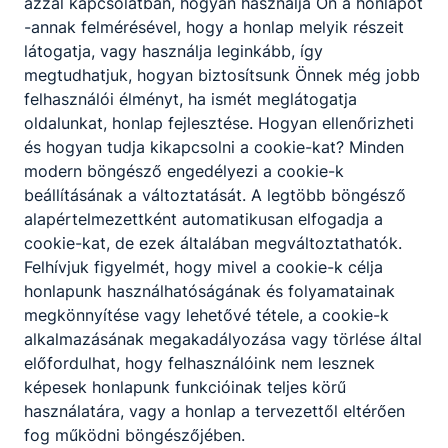
azzal kapcsolatban, hogyan használja Ön a honlapot
együttműködik a szakmai munkában
-annak felmérésével, hogy a honlap melyik részeit
résztvevőkkel;
látogatja, vagy használja leginkább, így
őrzi a hagyományos cukrászati
megtudhatjuk, hogyan biztosítsunk Önnek még jobb
termékkészítés tradícióját, betartja a
felhasználói élményt, ha ismét meglátogatja
cukrászati termékek receptúráját, készítési
oldalunkat, honlap fejlesztése. Hogyan ellenőrizheti
módját;
és hogyan tudja kikapcsolni a cookie-kat? Minden
nemzetközi cukrászati termékeket, az
modern böngésző engedélyezi a cookie-k
aktuális trendeknek megfelelő termékeket
beállításának a változtatását. A legtöbb böngésző
készít;
alapértelmezettként automatikusan elfogadja a
alkalmi megrendelésekre a megrendelő
cookie-kat, de ezek általában megváltoztathatók.
kívánsága szerint esztétikus, ötletes
Felhívjuk figyelmét, hogy mivel a cookie-k célja
díszmunkákat készít;
honlapunk használhatóságának és folyamatainak
fagylaltokat főz és fagyaszt;
megkönnyítése vagy lehetővé tétele, a cookie-k
csokoládéból bonbonokat, díszeket készít;
alkalmazásának megakadályozása vagy törlése által
folyamatosan képezi magát;
előfordulhat, hogy felhasználóink nem lesznek
idegennyelvű szakmai anyagokat olvas
képesek honlapunk funkcióinak teljes körű
alapszinten, törekszik a nemzetközi
használatára, vagy a honlap a tervezettől eltérően
trendek megismerésére.
fog működni böngészőjében.