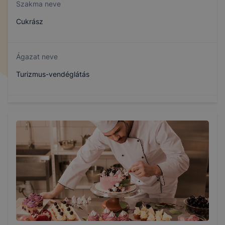
Szakma neve
Cukrász
Ágazat neve
Turizmus-vendéglátás
Szakmajegyzék száma
410132301
Képzés időtartama
3 év
Választható szakmairányok: