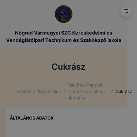
Nógrád Vármegyei SZC Kereskedelmi és
Vendéglátóipari Technikum és Szakképző Iskola
Cukrász
Felnőttek nappali
/
/
/
Főoldal
Képzéseink
rendszerű szakmai
Cukrász
oktatása
ÁLTALÁNOS ADATOK