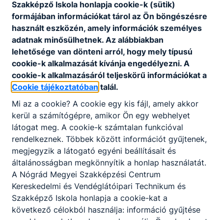
Szakképző Iskola honlapja cookie-k (sütik)
ízérzékelés, kreativitás, jó problémamegoldó-,
formájában információkat tárol az Ön böngészésre
stressztűrő-, együttműködő képesség, rugalmas
használt eszközén, amely információk személyes
szervezőképesség, nagy terhelhetőség.
adatnak minősülhetnek. Az alábbiakban
lehetősége van dönteni arról, hogy mely típusú
cookie-k alkalmazását kívánja engedélyezni. A
A SZAKKÉPZETTSÉGGEL RENDELKEZŐ
cookie-k alkalmazásáról teljeskörű információkat a
felveszi, rendszerezi a megrendeléseket;
Cookie tájékoztatóban
talál.
kiválasztja a szükséges alapanyagokat;
Mi az a cookie? A cookie egy kis fájl, amely akkor
kiszámítja a hozzávalók mennyiségét;
kerül a számítógépre, amikor Ön egy webhelyet
árurendelést, készletgazdálkodást végez,
látogat meg. A cookie-k számtalan funkcióval
számításaihoz szoftvereket használ;
rendelkeznek. Többek között információt gyűjtenek,
szakszerűen használja a cukrászati
megjegyzik a látogató egyéni beállításait és
munkaeszközöket, gépeket,
általánosságban megkönnyítik a honlap használatát.
berendezéseket;
A Nógrád Megyei Szakképzési Centrum
betartja a munkavédelmi,
Kereskedelmi és Vendéglátóipari Technikum és
környezetvédelmi, higiéniai,
Szakképző Iskola honlapja a cookie-kat a
élelmiszerbiztonsági előírásokat;
következő célokból használja: információ gyűjtése
csapatmunkában dolgozik és