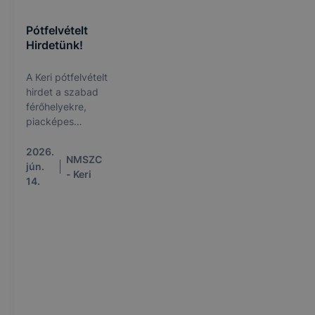
Pótfelvételt
Hirdetünk!
A Keri pótfelvételt
hirdet a szabad
férőhelyekre,
piacképes
szakképzésekben!
A jelentkezés
2026.
NMSZC
határideje: 2026.
jún.
- Keri
június 15.
14.