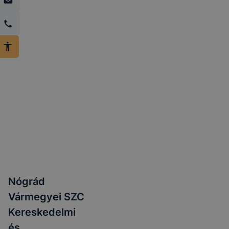
Nógrád
Vármegyei SZC
Kereskedelmi
és