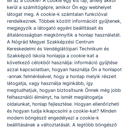
Mi az a cookie? A cookie egy kis fájl, amely akkor
kerül a számítógépre, amikor Ön egy webhelyet
látogat meg. A cookie-k számtalan funkcióval
rendelkeznek. Többek között információt gyűjtenek,
megjegyzik a látogató egyéni beállításait és
általánosságban megkönnyítik a honlap használatát.
A Nógrád Megyei Szakképzési Centrum
Kereskedelmi és Vendéglátóipari Technikum és
Szakképző Iskola honlapja a cookie-kat a
következő célokból használja: információ gyűjtése
azzal kapcsolatban, hogyan használja Ön a honlapot
-annak felmérésével, hogy a honlap melyik részeit
látogatja, vagy használja leginkább, így
megtudhatjuk, hogyan biztosítsunk Önnek még jobb
felhasználói élményt, ha ismét meglátogatja
oldalunkat, honlap fejlesztése. Hogyan ellenőrizheti
és hogyan tudja kikapcsolni a cookie-kat? Minden
modern böngésző engedélyezi a cookie-k
beállításának a változtatását. A legtöbb böngésző