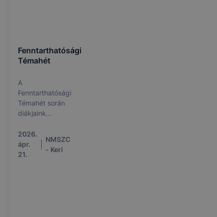
Fenntarthatósági
Témahét
A
Fenntarthatósági
Témahét során
diákjaink
számos kreatív
és
2026.
NMSZC
szemléletformáló
ápr.
- Keri
programban
21.
vettek részt.