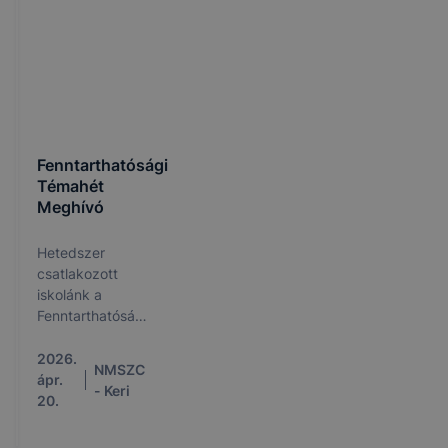
Fenntarthatósági
Témahét
Meghívó
Hetedszer
csatlakozott
iskolánk a
Fenntarthatósági
Témahét
programhoz!
2026.
NMSZC
ápr.
- Keri
20.