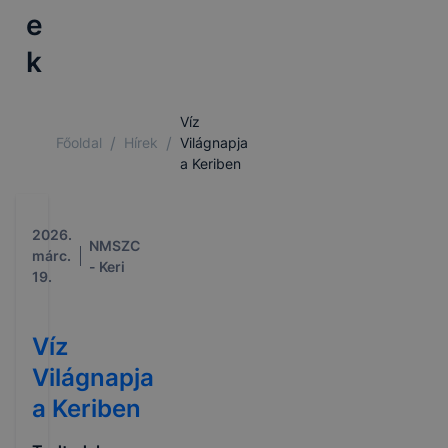
e
k
Víz
/
/
Főoldal
Hírek
Világnapja
a Keriben
2026.
NMSZC
márc.
- Keri
19.
Víz
Világnapja
a Keriben