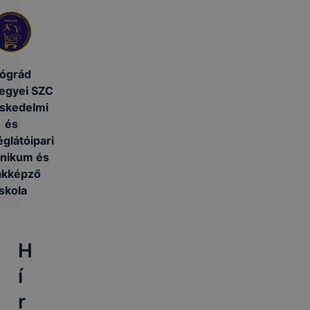
ógrád
egyei SZC
skedelmi
és
glátóipari
nikum és
akképző
Iskola
H
í
r