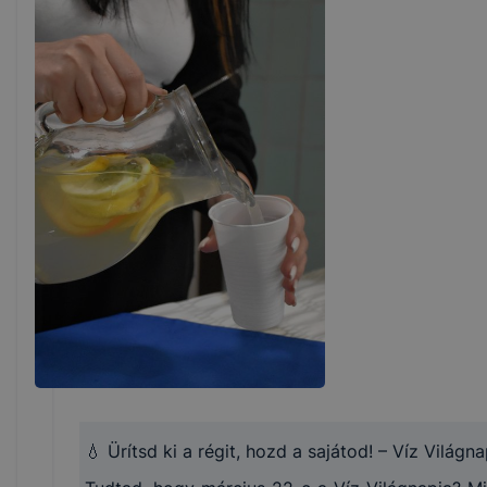
💧 Ürítsd ki a régit, hozd a sajátod! – Víz Világna