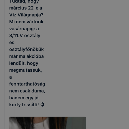
Tudtad, hogy
március 22-e a
Víz Világnapja?
Mi nem vártunk
vasárnapig: a
3/11.V osztály
és
osztályfőnökük
már ma akcióba
lendült, hogy
megmutassuk,
a
fenntarthatóság
nem csak duma,
hanem egy jó
korty frissítő! 🍋