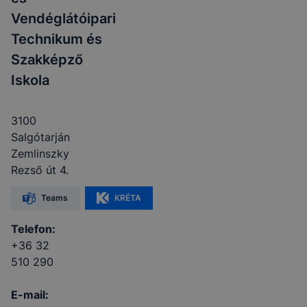
Vendéglátóipari
Technikum és
Szakképző
Iskola
3100
Salgótarján
Zemlinszky
Rezső út 4.
Teams
KRÉTA
Telefon:
+36 32
510 290
E-mail: