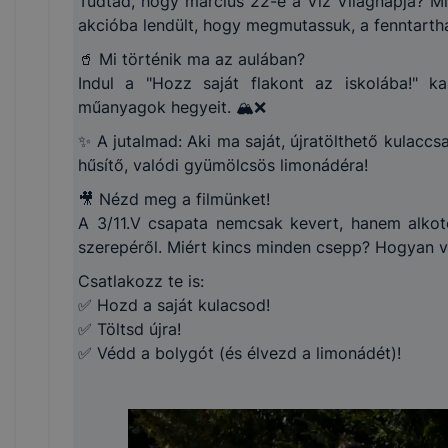
Tudtad, hogy március 22-e a Víz Világnapja? Mi
akcióba lendült, hogy megmutassuk, a fenntarth
🥤 Mi történik ma az aulában?
Indul a "Hozz saját flakont az iskolába!" 
műanyagok hegyeit. 🏔️❌
✨ A jutalmad: Aki ma saját, újratölthető kulaccs
hűsítő, valódi gyümölcsös limonádéra!
🎥 Nézd meg a filmünket!
A 3/11.V csapata nemcsak kevert, hanem alkotot
szerepéről. Miért kincs minden csepp? Hogyan v
Csatlakozz te is:
✅ Hozd a saját kulacsod!
✅ Töltsd újra!
✅ Védd a bolygót (és élvezd a limonádét)!