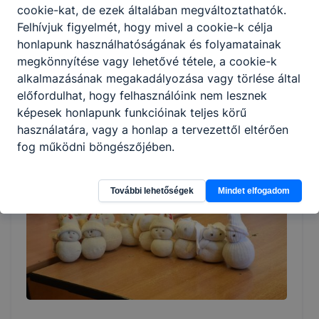
cookie-kat, de ezek általában megváltoztathatók.
Pótfelvételt Hirdetünk!
Felhívjuk figyelmét, hogy mivel a cookie-k célja
honlapunk használhatóságának és folyamatainak
A Keri pótfelvételt hirdet a szabad férőhelyekre,
megkönnyítése vagy lehetővé tétele, a cookie-k
piacképes szakképzésekben! A jelentkezés határideje:
alkalmazásának megakadályozása vagy törlése által
2026. június 15.
előfordulhat, hogy felhasználóink nem lesznek
képesek honlapunk funkcióinak teljes körű
2026. jún. 14.
NMSZC - Keri
használatára, vagy a honlap a tervezettől eltérően
fog működni böngészőjében.
További lehetőségek
Mindet elfogadom