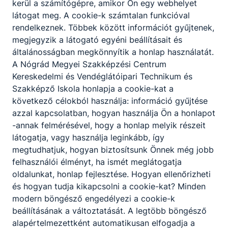
kerül a számítógépre, amikor Ön egy webhelyet
látogat meg. A cookie-k számtalan funkcióval
rendelkeznek. Többek között információt gyűjtenek,
Megosztás
megjegyzik a látogató egyéni beállításait és
általánosságban megkönnyítik a honlap használatát.
A Nógrád Megyei Szakképzési Centrum
Kereskedelmi és Vendéglátóipari Technikum és
Szakképző Iskola honlapja a cookie-kat a
KAPCSOLÓDÓ HÍREK
következő célokból használja: információ gyűjtése
azzal kapcsolatban, hogyan használja Ön a honlapot
-annak felmérésével, hogy a honlap melyik részeit
látogatja, vagy használja leginkább, így
megtudhatjuk, hogyan biztosítsunk Önnek még jobb
felhasználói élményt, ha ismét meglátogatja
oldalunkat, honlap fejlesztése. Hogyan ellenőrizheti
és hogyan tudja kikapcsolni a cookie-kat? Minden
modern böngésző engedélyezi a cookie-k
beállításának a változtatását. A legtöbb böngésző
alapértelmezettként automatikusan elfogadja a