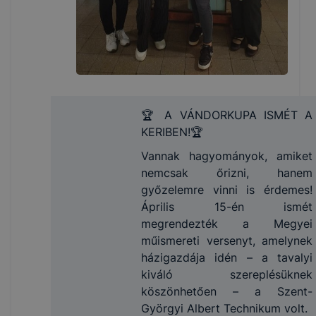
🏆 A VÁNDORKUPA ISMÉT A
KERIBEN!🏆
Vannak hagyományok, amiket
nemcsak őrizni, hanem
győzelemre vinni is érdemes!
Április 15-én ismét
megrendezték a Megyei
műismereti versenyt, amelynek
házigazdája idén – a tavalyi
kiváló szereplésüknek
köszönhetően – a Szent-
Györgyi Albert Technikum volt.