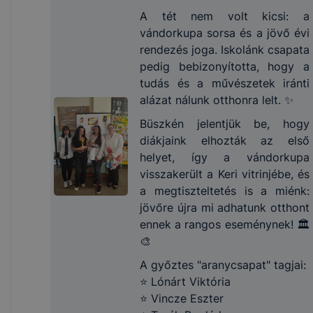
A tét nem volt kicsi: a
vándorkupa sorsa és a jövő évi
rendezés joga. Iskolánk csapata
pedig bebizonyította, hogy a
tudás és a művészetek iránti
alázat nálunk otthonra lelt. ✨
Büszkén jelentjük be, hogy
diákjaink elhozták az első
helyet, így a vándorkupa
visszakerült a Keri vitrinjébe, és
a megtiszteltetés is a miénk:
jövőre újra mi adhatunk otthont
ennek a rangos eseménynek! 🏛️
🎨
A győztes "aranycsapat" tagjai:
⭐ Lónárt Viktória
⭐ Vincze Eszter