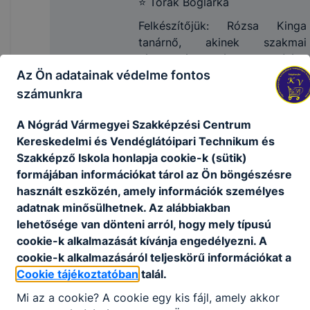
⭐ Torák Boglárka
Felkészítőjük: Rózsa Kinga
tanárnő, akinek szakmai
támogatása és lelkesítése
Az Ön adatainak védelme fontos
nélkül ez a siker nem
valósulhatott volna meg. 👏
számunkra
Hatalmas gratuláció a
A Nógrád Vármegyei Szakképzési Centrum
lányoknak a kitartó készülésért
Kereskedelmi és Vendéglátóipari Technikum és
és a magabiztos versenyzésért!
Szakképző Iskola honlapja cookie-k (sütik)
Ismét bebizonyítottátok: a Keris
formájában információkat tárol az Ön böngészésre
tudás verhetetlen! 💙🎒
használt eszközén, amely információk személyes
adatnak minősülhetnek. Az alábbiakban
lehetősége van dönteni arról, hogy mely típusú
cookie-k alkalmazását kívánja engedélyezni. A
cookie-k alkalmazásáról teljeskörű információkat a
Cookie tájékoztatóban
talál.
Mi az a cookie? A cookie egy kis fájl, amely akkor