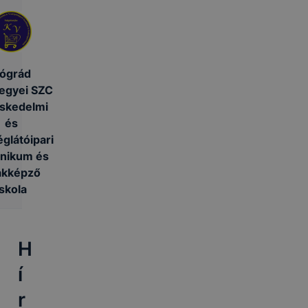
ógrád
egyei SZC
skedelmi
és
glátóipari
nikum és
akképző
Iskola
H
í
r