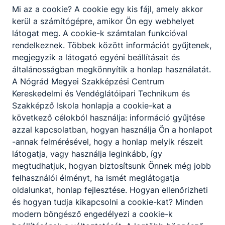
Mi az a cookie? A cookie egy kis fájl, amely akkor
kerül a számítógépre, amikor Ön egy webhelyet
látogat meg. A cookie-k számtalan funkcióval
rendelkeznek. Többek között információt gyűjtenek,
megjegyzik a látogató egyéni beállításait és
általánosságban megkönnyítik a honlap használatát.
A Nógrád Megyei Szakképzési Centrum
Kereskedelmi és Vendéglátóipari Technikum és
Szakképző Iskola honlapja a cookie-kat a
következő célokból használja: információ gyűjtése
azzal kapcsolatban, hogyan használja Ön a honlapot
-annak felmérésével, hogy a honlap melyik részeit
látogatja, vagy használja leginkább, így
megtudhatjuk, hogyan biztosítsunk Önnek még jobb
felhasználói élményt, ha ismét meglátogatja
oldalunkat, honlap fejlesztése. Hogyan ellenőrizheti
és hogyan tudja kikapcsolni a cookie-kat? Minden
modern böngésző engedélyezi a cookie-k