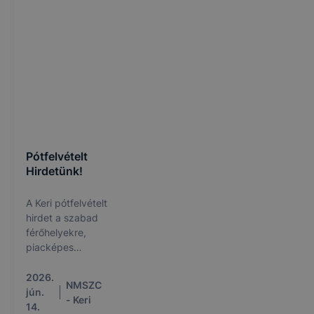
Pótfelvételt
Hirdetünk!
A Keri pótfelvételt
hirdet a szabad
férőhelyekre,
piacképes
szakképzésekben!
A jelentkezés
2026.
NMSZC
határideje: 2026.
jún.
- Keri
június 15.
14.