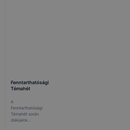
Fenntarthatósági
Témahét
A
Fenntarthatósági
Témahét során
diákjaink
számos kreatív