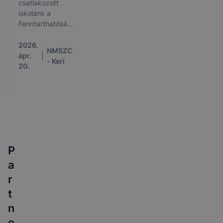
csatlakozott
iskolánk a
Fenntarthatósági
Témahét
programhoz!
2026.
NMSZC
ápr.
- Keri
20.
P
a
r
t
n
e