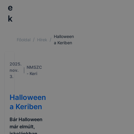
e
k
Halloween
/
/
Főoldal
Hírek
a Keriben
2025.
NMSZC
nov.
- Keri
3.
Halloween
a Keriben
Bár Halloween
már elmúlt,
iskolánkban