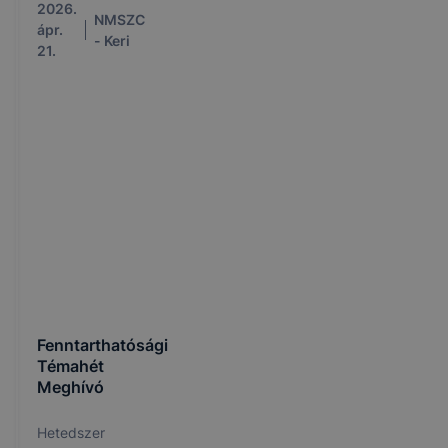
és
2026.
NMSZC
szemléletformáló
ápr.
- Keri
programban
21.
vettek részt.
Fenntarthatósági
Témahét
Meghívó
Hetedszer