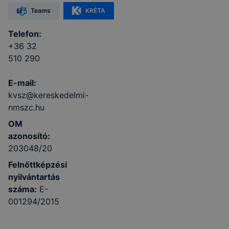
Teams
KRÉTA
Telefon:
+36 32
510 290
E-mail:
kvsz@kereskedelmi-
nmszc.hu
OM
azonosító:
203048/20
Felnőttképzési
nyilvántartás
száma:
E-
001294/2015