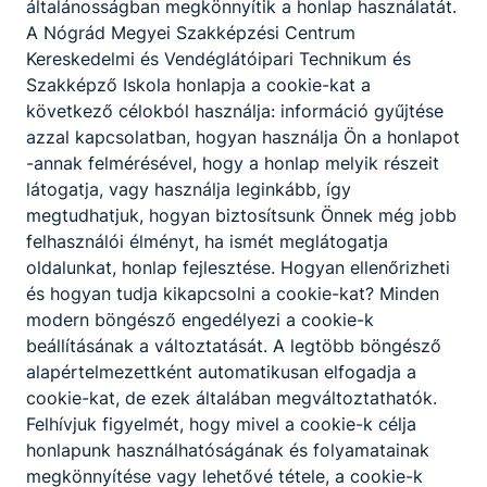
általánosságban megkönnyítik a honlap használatát.
A Nógrád Megyei Szakképzési Centrum
Kereskedelmi és Vendéglátóipari Technikum és
Szakképző Iskola honlapja a cookie-kat a
Fenntarthatósági Témahét
következő célokból használja: információ gyűjtése
Meghívó
azzal kapcsolatban, hogyan használja Ön a honlapot
-annak felmérésével, hogy a honlap melyik részeit
Hetedszer csatlakozott iskolánk a
látogatja, vagy használja leginkább, így
Fenntarthatósági Témahét
megtudhatjuk, hogyan biztosítsunk Önnek még jobb
programhoz!
felhasználói élményt, ha ismét meglátogatja
2026. ápr. 20.
NMSZC - Keri
oldalunkat, honlap fejlesztése. Hogyan ellenőrizheti
és hogyan tudja kikapcsolni a cookie-kat? Minden
modern böngésző engedélyezi a cookie-k
beállításának a változtatását. A legtöbb böngésző
alapértelmezettként automatikusan elfogadja a
cookie-kat, de ezek általában megváltoztathatók.
Felhívjuk figyelmét, hogy mivel a cookie-k célja
Partnereink
honlapunk használhatóságának és folyamatainak
megkönnyítése vagy lehetővé tétele, a cookie-k