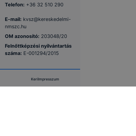
Telefon:
+36 32 510 290
E-mail:
kvsz@kereskedelmi-
nmszc.hu
OM azonosító:
203048/20
Felnőttképzési nyilvántartás
száma:
E-001294/2015
Keri
Impresszum