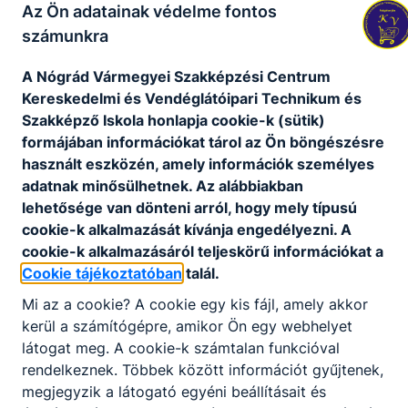
Az Ön adatainak védelme fontos
számunkra
A Nógrád Vármegyei Szakképzési Centrum
Fenntarthatósági Témahét
Kereskedelmi és Vendéglátóipari Technikum és
Szakképző Iskola honlapja cookie-k (sütik)
A Fenntarthatósági Témahét
formájában információkat tárol az Ön böngészésre
során diákjaink számos kreatív és
használt eszközén, amely információk személyes
szemléletformáló programban
vettek részt.
adatnak minősülhetnek. Az alábbiakban
lehetősége van dönteni arról, hogy mely típusú
2026. ápr. 21.
NMSZC - Keri
cookie-k alkalmazását kívánja engedélyezni. A
cookie-k alkalmazásáról teljeskörű információkat a
Cookie tájékoztatóban
talál.
Mi az a cookie? A cookie egy kis fájl, amely akkor
kerül a számítógépre, amikor Ön egy webhelyet
látogat meg. A cookie-k számtalan funkcióval
rendelkeznek. Többek között információt gyűjtenek,
megjegyzik a látogató egyéni beállításait és