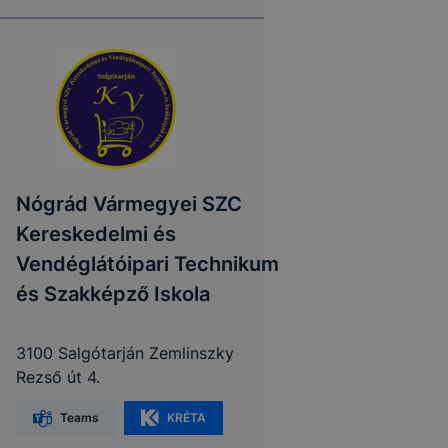
Nógrád Vármegyei SZC
Kereskedelmi és
Vendéglátóipari Technikum
és Szakképző Iskola
3100 Salgótarján Zemlinszky
Rezső út 4.
Teams
KRÉTA