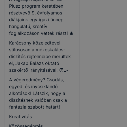
Plusz program keretében
résztvevő 9. évfolyamos
diákjaink egy igazi ünnepi
hangulatú, kreatív
foglalkozáson vettek részt! 🎄
Karácsony közeledtével
stílusosan a mézeskalács-
díszítés rejtelmeibe merültek
el, Jakab Balázs oktató
szakértő irányításával. 🧑‍🍳
A végeredmény? Csodás,
egyedi és ínycsiklandó
alkotások! Látszik, hogy a
díszítésnek valóban csak a
fantázia szabott határt!
Kreativitás
Közösségépítés