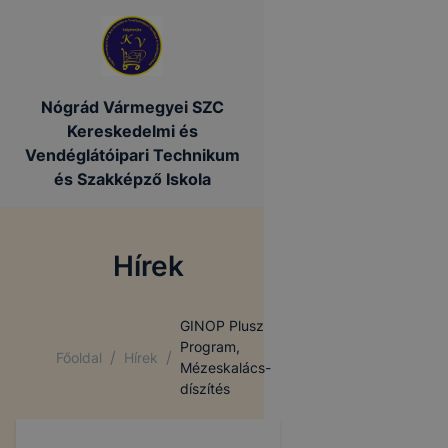
Nógrád Vármegyei SZC
Kereskedelmi és
Vendéglátóipari Technikum
és Szakképző Iskola
Hírek
GINOP Plusz
Program,
/
/
Főoldal
Hírek
Mézeskalács-
díszítés