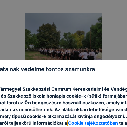
atainak védelme fontos számunkra
ármegyei Szakképzési Centrum Kereskedelmi és Vendégl
és Szakképző Iskola honlapja cookie-k (sütik) formájába
kat tárol az Ön böngészésre használt eszközén, amely in
adatnak minősülhetnek. Az alábbiakban lehetősége van 
 mely típusú cookie-k alkalmazását kívánja engedélyezni.
ról teljeskörű információkat a
Cookie tájékoztatóban
talá