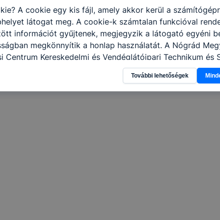
kie? A cookie egy kis fájl, amely akkor kerül a számítógép
helyet látogat meg. A cookie-k számtalan funkcióval rend
tt információt gyűjtenek, megjegyzik a látogató egyéni beá
osságban megkönnyítik a honlap használatát. A Nógrád Meg
i Centrum Kereskedelmi és Vendéglátóipari Technikum és
apja a cookie-kat a következő célokból használja: informác
További lehetőségek
Mind
olatban, hogyan használja Ön a honlapot -annak felmérésé
ik részeit látogatja, vagy használja leginkább, így megtudh
osítsunk Önnek még jobb felhasználói élményt, ha ismét m
 honlap fejlesztése. Hogyan ellenőrizheti és hogyan tudja k
? Minden modern böngésző engedélyezi a cookie-k beállít
át. A legtöbb böngésző alapértelmezettként automatikusan
t, de ezek általában megváltoztathatók. Felhívjuk figyelmé
kie-k célja honlapunk használhatóságának és folyamataina
ése vagy lehetővé tétele, a cookie-k alkalmazásának
zása vagy törlése által előfordulhat, hogy felhasználóink
esek honlapunk funkcióinak teljes körű használatára, vagy
 eltérően fog működni böngészőjében.