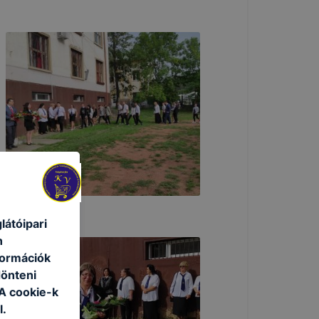
átóipari
n
formációk
dönteni
 A cookie-k
l.