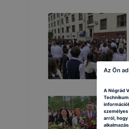
Az Ön ad
A Nógrád V
Technikum 
információ
személyes 
arról, hogy
alkalmazásá