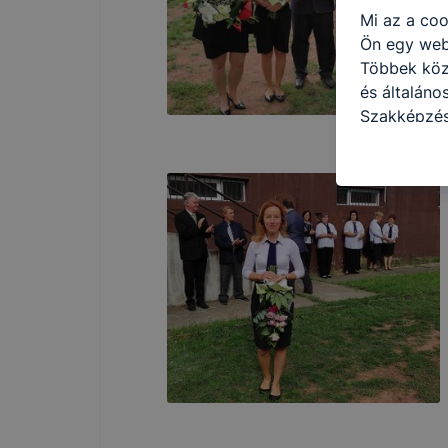
Mi az a coo
Ön egy web
Többek közö
és általán
Szakképzés
Iskola honl
azzal kapcs
honlap mely
hogyan bizt
oldalunkat,
cookie-kat
változtatás
a cookie-ka
mivel a coo
megkönnyít
megakadályo
lesznek kép
tervezettől