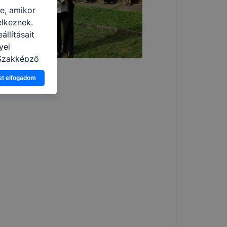
re, amikor
elkeznek.
llításait
yei
 Szakképző
ió gyűjtése
et elfogadom
vel, hogy a
atjuk,
eglátogatja
ikapcsolni a
ásának a
 elfogadja
t, hogy
k
 nem
 a honlap a