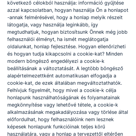
következő célokból használja: információ gyűjtése
azzal kapcsolatban, hogyan használja Ön a honlapot
-annak felmérésével, hogy a honlap melyik részeit
látogatja, vagy használja leginkább, így
megtudhatjuk, hogyan biztosítsunk Önnek még jobb
felhasználói élményt, ha ismét meglátogatja
oldalunkat, honlap fejlesztése. Hogyan ellenőrizheti
és hogyan tudja kikapcsolni a cookie-kat? Minden
modern böngésző engedélyezi a cookie-k
beállításának a változtatását. A legtöbb böngésző
alapértelmezettként automatikusan elfogadja a
cookie-kat, de ezek általában megváltoztathatók.
Felhívjuk figyelmét, hogy mivel a cookie-k célja
honlapunk használhatóságának és folyamatainak
megkönnyítése vagy lehetővé tétele, a cookie-k
alkalmazásának megakadályozása vagy törlése által
előfordulhat, hogy felhasználóink nem lesznek
képesek honlapunk funkcióinak teljes körű
használatára, vagy a honlap a tervezettől eltérően